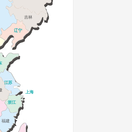
吉林
辽宁
津
东
江苏
徽
上海
浙江
福建