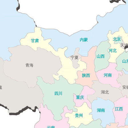
北京
内蒙
甘肃
天
河北
山西
宁夏
山
青海
河南
陕西
安
藏
湖北
四川
重庆
江西
湖南
贵州
云南