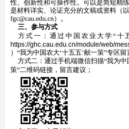
性、创新性和可操作性。可以是简短精
是材料详实、论证充分的文稿或资料（
fgc
@
cau
.
edu
.
cn
）。
三、参与方式
方式一：通过中国农业大学
“
十
https
://
ghc
.
cau
.
edu
.
cn
/
module
/
web
/
mes
）
“我为中国农大‘十五五’献一策”专区
方式二：通过手机端微信扫描
“我为中
策”二维码链接，留言建议；