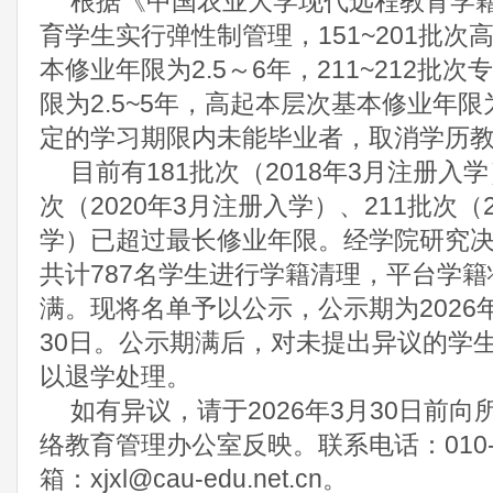
根据《中国农业大学现代远程教育学
育学生实行弹性制管理，
151~201
批次
本修业年限为
2.5
～
6
年，
211~212
批次专
限为
2.5~5
年，高起本层次基本修业年限
定的学习期限内未能毕业者，取消学历
目前有
181
批次（
2018
年
3
月注册入学
次（
2020
年
3
月注册入学）、
211
批次（
学）已超过最长修业年限。经学院研究
共计
787
名学生进行学籍清理，平台学籍
满。现将名单予以公示，公示期为
2026
30
日。公示期满后，对未提出异议的学
以退学处理。
如有异议，请于
2026
年
3
月
30
日前向
络教育管理办公室反映。联系电话：
010
箱：
xjxl@cau-edu.net.cn
。