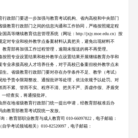
育行政部门要进一步加强与教育考试机构、省内高校和中央部门
省级教育行政部门之间的信息沟通和
工作协同，严格按照规定程
全国高等继续教育信息管理系统（网址：
http://jxjy.moe.edu.cn）按
规定
对专业和校外教学点备案材料认真把关，避免出现材料不
。教育部将加强工作过程管理，逾期未报送的将不再受理。
格按照专业设置结果和校外教学点设置结果开展继续教育办学和
案专业承接高校人才培养任务，对于高校已备案但校外教学点未
招生。省级教育行政部门要对存在办学条件不足、教学（考试）
况给予责令限期整改、通报批评等处理，依法依规予以处罚。对
抓而不紧、管而不实、程序不清、把关不严、弄虚作假、
矛盾突
，一经查实，将通报批评
。
由所在地省级教育行政部门统一提出申请，经教育部核准后办
码由教育部教育考试院统一发放。
咨询：教育部职业教育与成人教育司 010-66097822，
电子邮箱：
（自学考试领域相关）010-8252009
7
，电子邮箱：