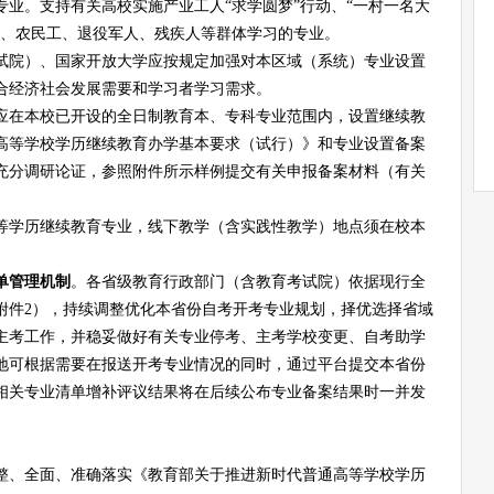
专业。
支持有关高校实施产业工人
“求学圆梦”行动、“一村一名大
人、农民工、退役军人、残疾人等群体学习的专业
。
试院）、国家开放大学应按规定加强对本区域（系统）专业设置
合经济社会发展需要和学习者学习需求。
应在本校已开设的全日制教育本、专科专业范围内，设置继续教
高等学校学历继续教育办学基本要求（试行）》和
专业设置备案
充分调研论证，参照附件所示样例
提交有关申报备案材料（有关
等学历继续教育专业，线下教学（含实践性教学）地点须在校本
。
单管理机制
。各省级教育行政部门（含教育考试院）依据现行全
附件
2），持续调整优化本省
份
自考开考专业规划，择优选择省域
主考工作，并稳妥做好有关专业停考、主考学校变更、自考助学
地可根据需要在报送开考专业情况的同时，通过平台提交本省份
相关专业清单增补评议结果将在后续公布专业备案结果时一并发
整、全面、准确落实《教育部关于推进新时代普通高等学校学历