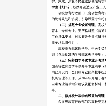
护、家政、康复等民生紧缺领域急需
学生计划”等，鼓励开设适应产业工
省级教育行政部门（含省教育考
的统筹规划和协调，引导设置专业符
（二）规范专业设置管理
。高校
育本、专科专业。要严格对照《普通
工作
具体
安排
，对拟新设专业点进行
新要求见附件
1）。
高校举办临床医学类、中医学类
部（含经批准的学校临床教学基地）
（三）完善自学考试专业开考清
国高等教育自学考试
开考专业清单（
内已开设同一全日制专业的高校承担
机构管理等工作。从
2026年开始，各
自考专业清单增补建议及配套材料，
布。
二、
做好
校外教学点设置与管理
各省级教育行政部门和高校要完