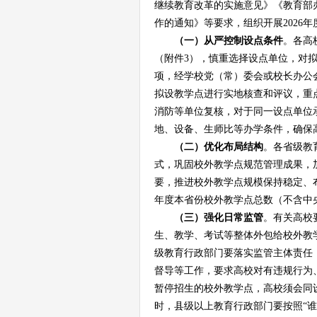
继续教育改革的实施意见》《教育部
作的通知》等要求，组织
开展
202
6
（一）
从严控制设点条件
。各高
（附件
3），
慎重选择设点单位，
对
项，经学校党（常）委会或校长办公
拟设教学点进行实地核查和评议，重
消防等单位复核，
对于同一设点单位
地、设备、生师比等办学条件，确保
（
二
）优化
布局结构
。各省级教
式，巩固校外教学点规范管理成果，
要，推进校外教学点规模保持稳定、
年度本省份校外教学点总数（不含中
（
三
）
强化日常监管
。有关高校
生、教学、考试等整体外包给校外教
级教育行政部门要落实监管主体责任
督导等工作，要求高校对有违规行为
暂停招生的校外教学点，高校须会同
时，县级以上教育行政部门要按照
“