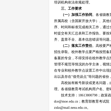
培训机构依法依规处理。
三、工作要求
（
一
）加强工作协同
。各省级教
所属高校（含国家开放大学）、其他
序、时间和标准完成相关工作，通过
时提交有关汇总表和工作报告。要按
齐、盖章不全、基本信息错误等问题
（
二
）
落实工作
责任
。高校要严
招生录取。校外教学点要严格按照备
备案的专业，不得安排在校外教学点
管理不规范等情况的办学主体，视情
在专业和校外教学点设置工作中出现
出以及存在
“借壳设点”等问题的省份
高校如有账号新设或更名问题，
理。各省级教育考试机构用户名、密
技术支持：18613800798；政策
dce@moe.edu.cn；教育部教育考试院
zxks@mail.neea.edu.cn。