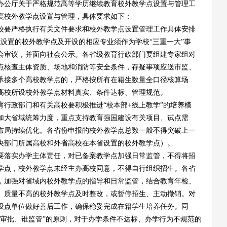
办公厅关于严格规范高等学历继续教育校外教学点设置与管理工
年度校外教学点设置与管理，具体要求如下：
校要严格执行有关文件要求和
校外教学点
设置
管理
工作
具体
安排
拟设置的校外教学点及开设的相应专业须作为学校
“三重一大”事
会审议，并面向社会公示。各省级教育行政部门要组建专家组对
点核查主体资质、场地和消防等安全条件，存疑事项应送市监、
承接多个高校教学点的，严格按所有在籍生数量全口径核算场
高校所设校外教学点材料真实、条件达标、管理规范。
育行政部门和有关高校要积极推进“校本部+线上教学”的培养模
加大省域统筹力度，重点支持教育强国建设有关项目、试点需
布局持续优化。各省份申报的校外教学点总数一般不得突破上一
央部门所属高校和外省高校在本省设置的校外教学点）。
要落实办学主体责任，对已备案教学点加强日常监管，不得将招
学点，校外教学点未经主办高校同意，不得自行组织招生。各省
，加强对省域内校外教学点的指导和日常监管，结合教育年检、
、质量不高的校外教学点及时整改，或暂停招生、主动撤销。对
设点单位做好善后工作，确保稳妥完成在籍学生培养任务。
同
谁审批、谁监管”的原则，对于办学条件不达标、办学行为不规范的