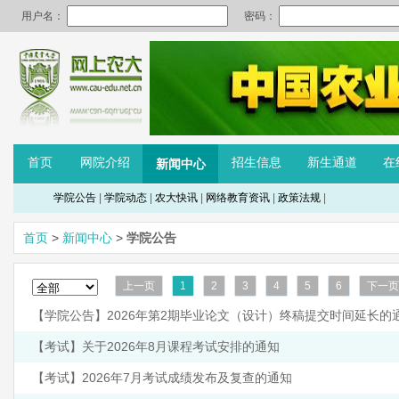
首页
网院介绍
招生信息
新生通道
在
新闻中心
学院公告
|
学院动态
|
农大快讯
|
网络教育资讯
|
政策法规
|
首页
>
新闻中心
>
学院公告
上一页
1
2
3
4
5
6
下一页
【学院公告】2026年第2期毕业论文（设计）终稿提交时间延长的
【考试】关于2026年8月课程考试安排的通知
【考试】2026年7月考试成绩发布及复查的通知