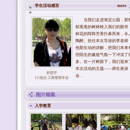
学生活动感言
more
当我们走进海淀公园，那
郁葱葱的树林映入我们的眼帘
鲜花的阵阵芳香扑鼻而来，令
陶醉。担任本次导游的李老师
他那生动的讲解，把我们本来
些陌生的尴尬气氛一下冲淡了
多。在一片树荫下，我们迎来
本次活动的主题——师生座谈
舒思宇
会...
111批次 工商管理专业
入学教育