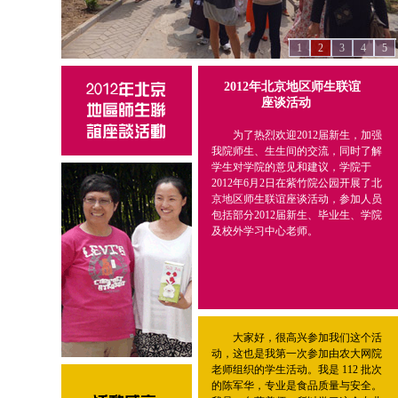
1
2
3
4
5
2012年北京地区师生联谊
座谈活动
为了热烈欢迎2012届新生，加强
我院师生、生生间的交流，同时了解
学生对学院的意见和建议，学院于
2012年6月2日在紫竹院公园开展了北
京地区师生联谊座谈活动，参加人员
包括部分2012届新生、毕业生、学院
及校外学习中心老师。
大家好，很高兴参加我们这个活
动，这也是我第一次参加由农大网院
老师组织的学生活动。我是 112 批次
的陈军华，专业是食品质量与安全。